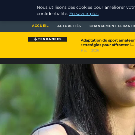
Nous utilisons des cookies pour améliorer votr
EXXON CLIMATE FOOTPRIN
confidentialité.
En savoir plus
ACCUEIL
ACTUALITÉS
CHANGEMENT CLIMATI
TENDANCES
Adaptation du sport amateur
1
: stratégies pour affronter les
défis du…
9 avril 2026