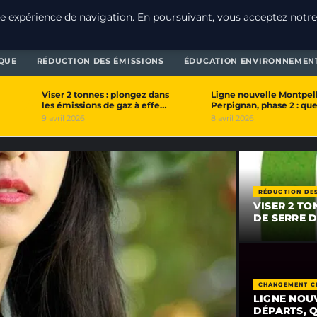
e expérience de navigation. En poursuivant, vous acceptez notre
T
QUE
RÉDUCTION DES ÉMISSIONS
ÉDUCATION ENVIRONNEMEN
Viser 2 tonnes : plongez dans
Ligne nouvelle Montpell
2
3
les émissions de gaz à effet
Perpignan, phase 2 : que
de serre…
départs…
9 avril 2026
8 avril 2026
RÉDUCTION DES
VISER 2 TO
DE SERRE 
CHANGEMENT C
LIGNE NOU
DÉPARTS, 