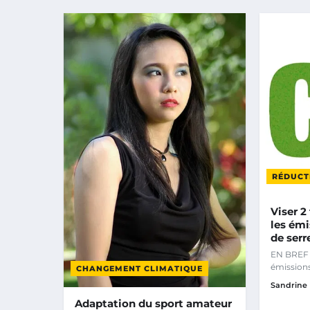
RÉDUCT
Viser 2
les émi
de serr
EN BREF 
émissions
CHANGEMENT CLIMATIQUE
Analyse 
Sandrine
Adaptation du sport amateur