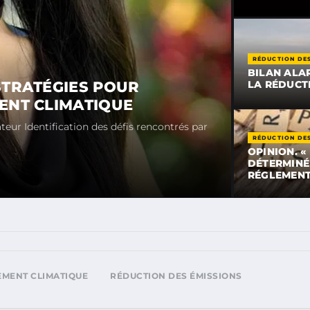
RÉDUCTION DES
BILAN ALA
STRATÉGIES POUR
LA RÉDUCT
ENT CLIMATIQUE
ur Identification des défis rencontrés par
RÉDUCTION DES
OPINION. «
DÉTERMINÉ
RÉGLEMENT
MENT CLIMATIQUE
RÉDUCTION DES ÉMISSIONS