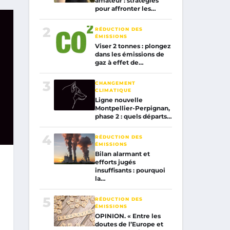
amateur : stratégies
pour affronter les…
2
RÉDUCTION DES
ÉMISSIONS
Viser 2 tonnes : plongez
dans les émissions de
gaz à effet de…
3
CHANGEMENT
CLIMATIQUE
Ligne nouvelle
Montpellier-Perpignan,
phase 2 : quels départs…
4
RÉDUCTION DES
ÉMISSIONS
Bilan alarmant et
efforts jugés
insuffisants : pourquoi
la…
5
RÉDUCTION DES
ÉMISSIONS
OPINION. « Entre les
doutes de l’Europe et