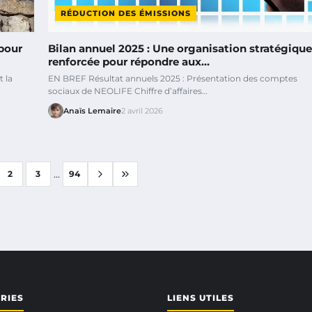
RÉDUCTION DES ÉMISSIONS
pour
Bilan annuel 2025 : Une organisation stratégique
renforcée pour répondre aux…
 la
EN BREF Résultat annuels 2025 : Présentation des comptes
sociaux de NEOLIFE Chiffre d’affaires…
Anaïs Lemaire
2 avril 2026
...
2
3
94
RIES
LIENS UTILES