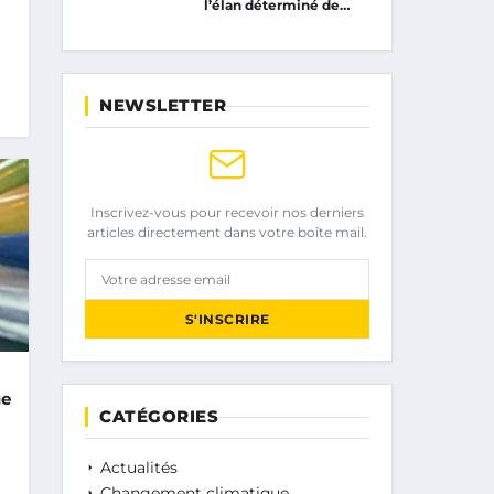
l’élan déterminé de…
NEWSLETTER
Inscrivez-vous pour recevoir nos derniers
articles directement dans votre boîte mail.
Votre adresse email
S'INSCRIRE
ue
CATÉGORIES
Actualités
Changement climatique