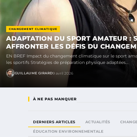
CHANGEMENT CLIMATIQUE
ADAPTATION DU SPORT AMATEUR : 
AFFRONTER LES DÉFIS DU CHANGEM
EN BREF Impact du changement climatique sur le sport amate
les sportifs Stratégies de préparation physique adaptées…
9 avril 2026
GUILLAUME GIRARD
À NE PAS MANQUER
DERNIERS ARTICLES
ACTUALITÉS
CHANGE
ÉDUCATION ENVIRONNEMENTALE