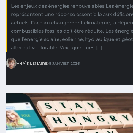
Les enjeux des énergies renouvelables Les énergi
représentent une réponse essentielle aux défis 
actuels. Face au changement climatique, la dépe
combustibles fossiles doit être réduite. Les énergie
que l’énergie solaire, éolienne, hydraulique et gé
alternative durable. Voici quelques […]
•
ANAÏS LEMAIRE
8 JANVIER 2026