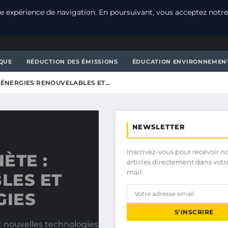
e expérience de navigation. En poursuivant, vous acceptez notre
T
QUE
RÉDUCTION DES ÉMISSIONS
ÉDUCATION ENVIRONNEMEN
: ÉNERGIES RENOUVELABLES ET…
NEWSLETTER
Inscrivez-vous pour recevoir n
ÈTE :
articles directement dans votr
mail.
LES ET
GIES
S'INSCRIRE
t nouvelles technologies