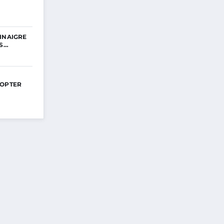
INAIGRE
ES…
DOPTER