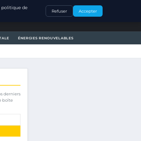
CONTACT
 politique de
Refuser
Accepter
TALE
ÉNERGIES RENOUVELABLES
os derniers
e boîte