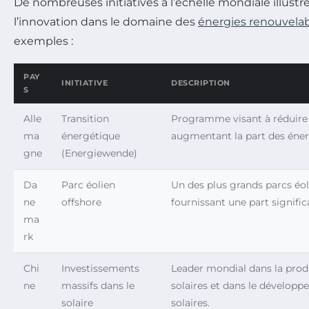
De nombreuses initiatives à l’échelle mondiale illustr
l’innovation dans le domaine des
énergies renouvela
exemples :
PAY
INITIATIVE
DESCRIPTION
S
Alle
Transition
Programme visant à réduire
ma
énergétique
augmentant la part des éner
gne
(Energiewende)
Da
Parc éolien
Un des plus grands parcs éo
ne
offshore
fournissant une part signific
ma
rk
Chi
Investissements
Leader mondial dans la pro
ne
massifs dans le
solaires et dans le développ
solaire
solaires.