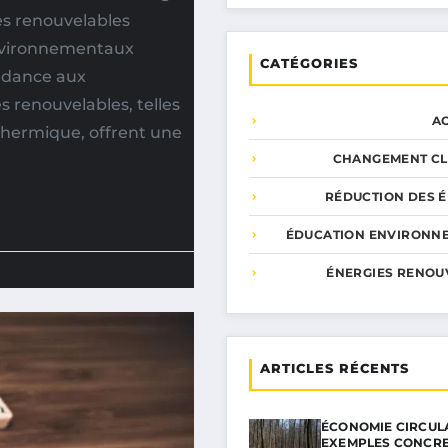
es renouvelables
environnementaux
CATÉGORIES
ndance aux
s renouvelables, telles
A
othermique, offrent une
CHANGEMENT CL
RÉDUCTION DES É
ÉDUCATION ENVIRONN
ÉNERGIES RENOU
ARTICLES RÉCENTS
ÉCONOMIE CIRCULA
EXEMPLES CONCR