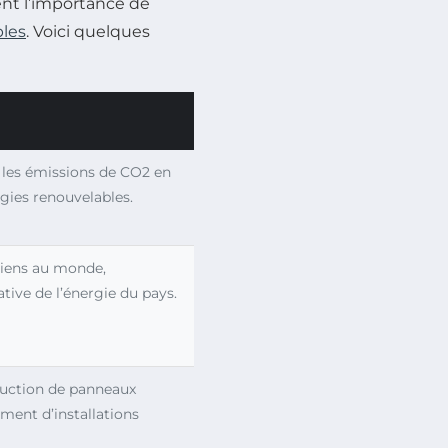
ent l’importance de
bles
. Voici quelques
 les émissions de CO2 en
gies renouvelables.
liens au monde,
ative de l’énergie du pays.
duction de panneaux
ement d’installations