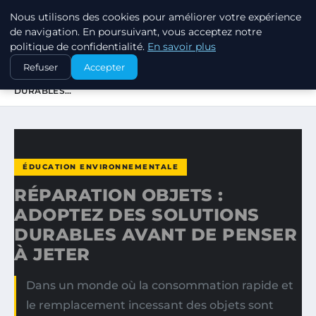
Nous utilisons des cookies pour améliorer votre expérience
EXXON CLIMATE FOOTPRINT
de navigation. En poursuivant, vous acceptez notre
politique de confidentialité.
En savoir plus
ACCUEIL
ÉDUCATION ENVIRONNEMENTALE
Refuser
Accepter
RÉPARATION OBJETS : ADOPTEZ DES SOLUTIONS
DURABLES…
ÉDUCATION ENVIRONNEMENTALE
RÉPARATION OBJETS :
ADOPTEZ DES SOLUTIONS
DURABLES AVANT DE PENSER
À JETER
Dans un monde où la consommation rapide et
le remplacement incessant des objets sont