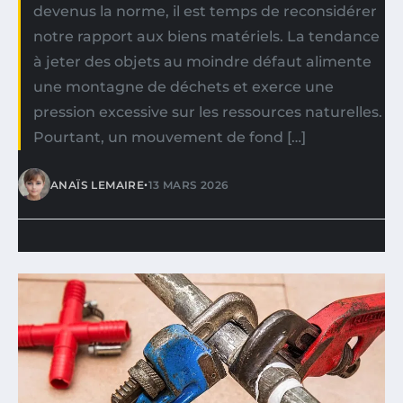
devenus la norme, il est temps de reconsidérer
notre rapport aux biens matériels. La tendance
à jeter des objets au moindre défaut alimente
une montagne de déchets et exerce une
pression excessive sur les ressources naturelles.
Pourtant, un mouvement de fond […]
•
ANAÏS LEMAIRE
13 MARS 2026